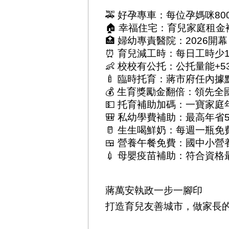
🚕 好孕專車：每位孕媽咪8
🏠 幸福住宅：育兒家庭租金
🏥 婦幼專責醫院：2026
⏰ 育兒減工時：每日工時少1
👶 校校有公托：公托量能+
🍼 臨時托育：蔣市府任內據
💰 生育獎勵金翻倍：領先全
💵 托育補助加碼：一寶家庭年
🎒 私幼學費補助：最高年省5
🥛 生生喝鮮奶：每週一瓶免
🍱 營養午餐免費：國中小
💉 母嬰疫苗補助：符合資
蔣萬安執政一步一腳印
打造育兒友善城市，做家長