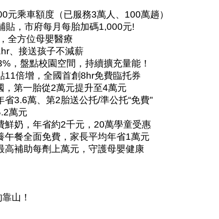
000元乘車額度（已服務3萬人、100萬趟）
補貼，市府每月每胎加碼1,000元!
開幕，全方位母嬰醫療
hr、接送孩子不減薪
53%，盤點校園空間，持續擴充量能！
點11倍增，全國首創8hr免費臨托券
國，第一胎從2萬元提升至4萬元
省3.6萬、第2胎送公托/準公托“免費"
.2萬元
費鮮奶，年省約2千元，20萬學童受惠
營養午餐全面免費，家長平均年省1萬元
格最高補助每劑上萬元，守護母嬰健康
的靠山！