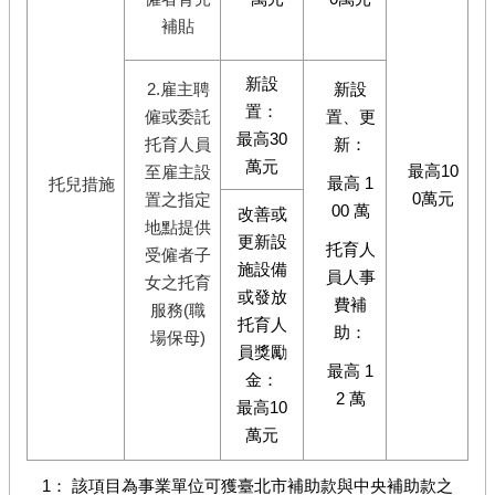
補貼
新設
2.雇主聘
新設
置：
僱或委託
置、更
最高30
托育人員
新：
萬元
最高10
至雇主設
最高 1
托兒措施
0萬元
置之指定
00 萬
改善或
地點提供
更新設
托育人
受僱者子
施設備
員人事
女之托育
或發放
費補
服務(職
托育人
助：
場保母)
員獎勵
最高 1
金：
2 萬
最高10
萬元
1： 該項目為事業單位可獲臺北市補助款與中央補助款之