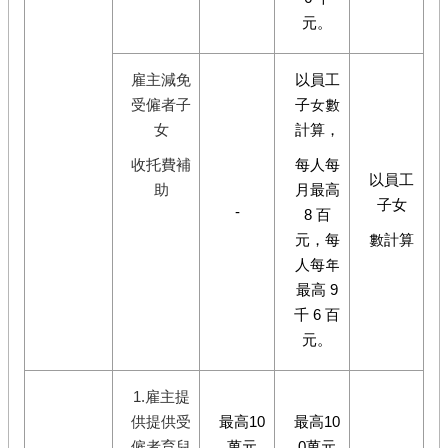
元。
雇主減免
以員工
受僱者子
子女數
女
計算，
收托費補
每人每
以員工
助
月最高
子女
-
8 百
元，每
數計算
人每年
最高 9
千 6 百
元。
1.雇主提
供提供受
最高10
最高10
僱者育兒
萬元
0萬元