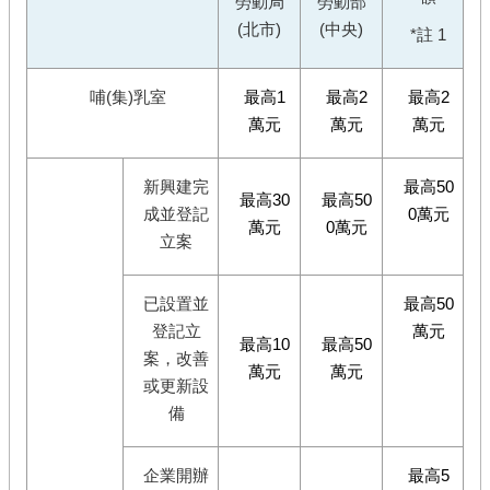
勞動局
勞動部
(北市)
(中央)
*註 1
哺(集)乳室
最高1
最高2
最高2
萬元
萬元
萬元
新興建完
最高50
最高30
最高50
成並登記
0萬元
萬元
0萬元
立案
已設置並
最高50
登記立
萬元
最高10
最高50
案，改善
萬元
萬元
或更新設
備
企業開辦
最高5