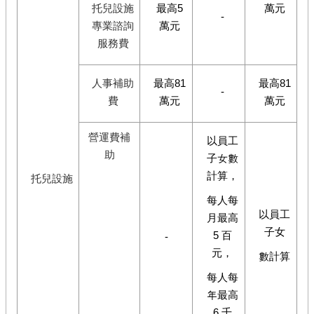
托兒設施
最高5
萬元
-
專業諮詢
萬元
服務費
人事補助
最高81
最高81
-
費
萬元
萬元
營運費補
以員工
助
子女數
計算，
托兒設施
每人每
以員工
月最高
子女
5 百
-
元，
數計算
每人每
年最高
6 千