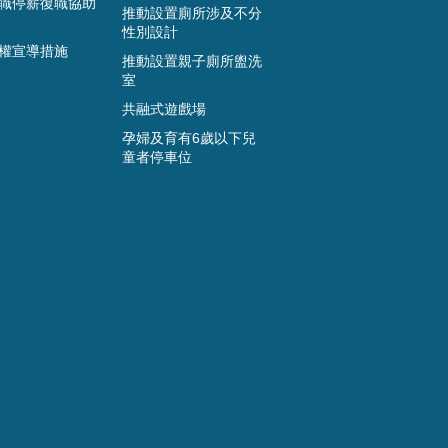
職停薪復職協助
推動設置廁所涉及不分
性別設計
權宣導措施
推動設置親子廁所盥洗
室
共融式遊戲場
孕婦及育有6歲以下兒
童者停車位