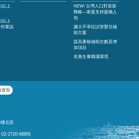
)以上
NEW! 台灣人口對策新
戰略—家庭支持篇懶人
包
)以上
發作業說
擴大不孕症試管嬰兒補
助方案
提高產檢補助次數及增
加項目
友善生養職場環境
放宣告
9樓北區
02-2720-8889)