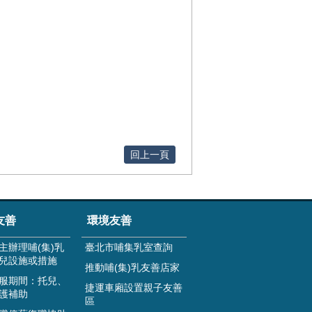
回上一頁
友善
環境友善
主辦理哺(集)乳
臺北市哺集乳室查詢
兒設施或措施
推動哺(集)乳友善店家
服期間：托兒、
捷運車廂設置親子友善
護補助
區