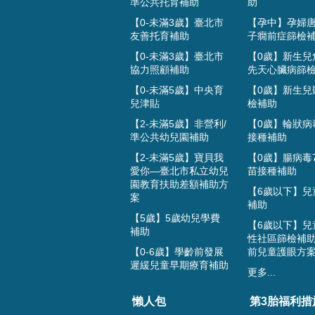
準公共托育補助
助
【0-未滿3歲】臺北市
【孕中】孕婦
友善托育補助
子癇前症篩檢
【0-未滿3歲】臺北市
【0歲】新生兒
協力照顧補助
先天心臟病篩
【0-未滿5歲】中央育
【0歲】新生兒
兒津貼
檢補助
【2-未滿5歲】非營利/
【0歲】輪狀病
準公共幼兒園補助
接種補助
【2-未滿5歲】寶貝我
【0歲】腸病毒
愛你—臺北市私立幼兒
苗接種補助
園教育扶助差額補助方
【6歲以下】兒
案
補助
【5歲】5歲幼兒學費
【6歲以下】兒
補助
性社區篩檢補助
【0-6歲】學齡前發展
前兒童護眼方
遲緩兒童早期療育補助
更多...
懶人包
第3胎福利措