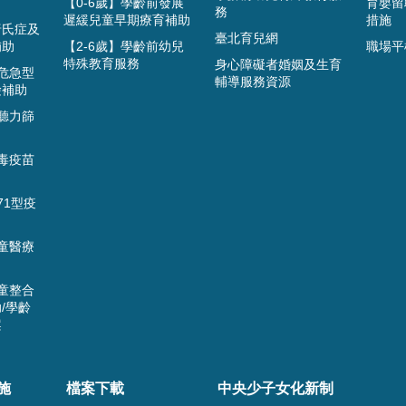
【0-6歲】學齡前發展
育嬰留
務
遲緩兒童早期療育補助
措施
唐氏症及
臺北育兒網
補助
【2-6歲】學齡前幼兒
職場平
特殊教育服務
身心障礙者婚姻及生育
危急型
輔導服務資源
檢補助
聽力篩
毒疫苗
71型疫
童醫療
童整合
/學齡
案
施
檔案下載
中央少子女化新制