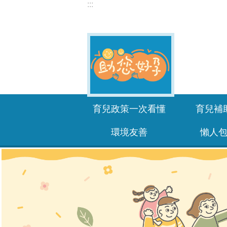
:::
跳到主要內容區塊
育兒政策一次看懂
育兒補
環境友善
懶人