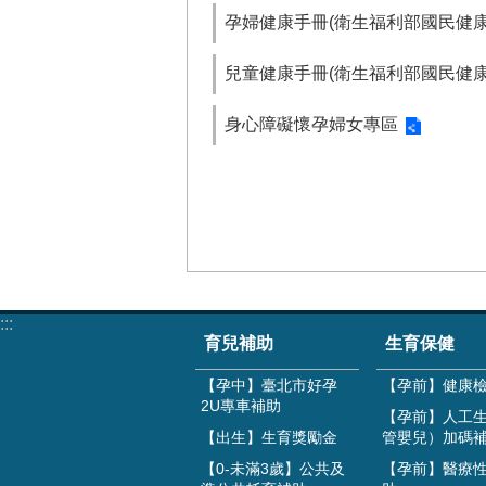
孕婦健康手冊(衛生福利部國民健康
兒童健康手冊(衛生福利部國民健康
身心障礙懷孕婦女專區
:::
育兒補助
生育保健
【孕中】臺北市好孕
【孕前】健康
2U專車補助
【孕前】人工
【出生】生育獎勵金
管嬰兒）加碼
【0-未滿3歲】公共及
【孕前】醫療