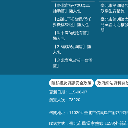
【臺北市好孕2U專車
臺北市第3胎(含
補助篇】懶人包
鼓勵生育措施
【2歲以下公辦民營托
臺北市第3胎(含
嬰機構登記】懶人包
兒童證明之核
明
【0-未滿3歲托育篇】
懶人包
【2-5歲幼兒園篇】懶
人包
【台北育兒政策一次看
懂】
隱私權及資訊安全政策
政府網站資料開
更新日期
115-08-07
瀏覽人次
78220
機關地址：110204 臺北市信義區市府路1號
聯絡方式：
臺北市民當家熱線
1999(
外縣市