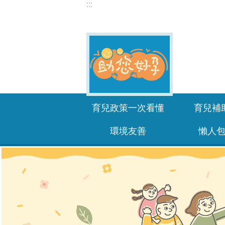
:::
跳到主要內容區塊
育兒政策一次看懂
育兒補
環境友善
懶人