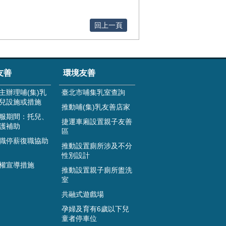
回上一頁
友善
環境友善
主辦理哺(集)乳
臺北市哺集乳室查詢
兒設施或措施
推動哺(集)乳友善店家
服期間：托兒、
捷運車廂設置親子友善
護補助
區
職停薪復職協助
推動設置廁所涉及不分
性別設計
權宣導措施
推動設置親子廁所盥洗
室
共融式遊戲場
孕婦及育有6歲以下兒
童者停車位