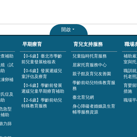
開啟
早期療育
育兒支持服務
職場
檢查補助
【0-6歲】臺北市學齡
兒童臨時托育服務
補助雇
前兒童發展檢核表
室與托
生殖（試
居家托育服務中心
補助
【0-6歲】發展遲緩兒
職訓就
親子館及育兒友善園
童評估及療育
托老照
性凍卵補
學齡前幼兒特殊教育服
【0-6歲】學齡前發展
育嬰留
務
遲緩兒童早期療育補助
措施
唐氏症及
臺北育兒網
補助
【2-6歲】學齡前幼兒
職場平
特殊教育服務
身心障礙者婚姻及生育
危急型
輔導服務資源
檢補助
聽力篩