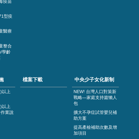
毒疫苗
71型疫
童醫療
童整合
/學齡
案
施
檔案下載
中央少子女化新制
)以上
NEW! 台灣人口對策新
戰略—家庭支持篇懶人
包
)以上
發作業說
擴大不孕症試管嬰兒補
助方案
提高產檢補助次數及增
加項目