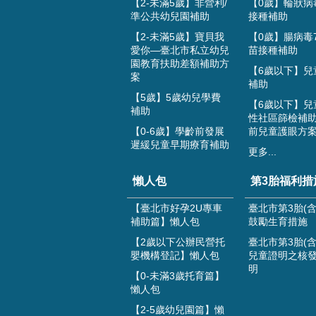
【2-未滿5歲】非營利/
【0歲】輪狀病
準公共幼兒園補助
接種補助
【2-未滿5歲】寶貝我
【0歲】腸病毒
愛你—臺北市私立幼兒
苗接種補助
園教育扶助差額補助方
【6歲以下】兒
案
補助
【5歲】5歲幼兒學費
【6歲以下】兒
補助
性社區篩檢補助
【0-6歲】學齡前發展
前兒童護眼方
遲緩兒童早期療育補助
更多...
懶人包
第3胎福利措
【臺北市好孕2U專車
臺北市第3胎(含
補助篇】懶人包
鼓勵生育措施
【2歲以下公辦民營托
臺北市第3胎(含
嬰機構登記】懶人包
兒童證明之核
明
【0-未滿3歲托育篇】
懶人包
【2-5歲幼兒園篇】懶