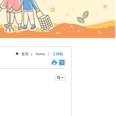
首頁
home
主橫幅