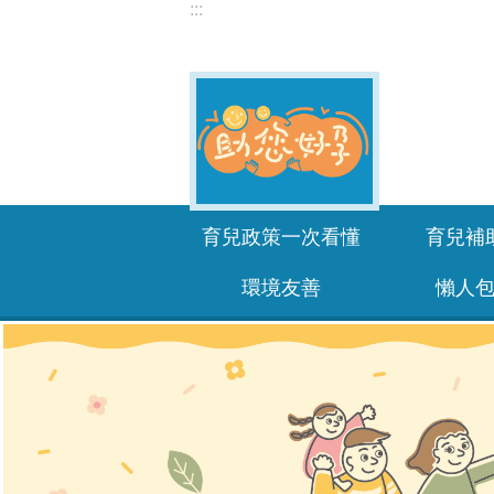
:::
跳到主要內容區塊
育兒政策一次看懂
育兒補
環境友善
懶人