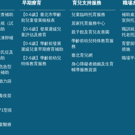
早期療育
育兒支持服務
職場
檢查補助
【0-6歲】臺北市學齡
兒童臨時托育服務
補助雇
前兒童發展檢核表
室與托
生殖（試
居家托育服務中心
補助
【0-6歲】發展遲緩兒
職訓就
親子館及育兒友善園
童評估及療育
托老照
性凍卵補
學齡前幼兒特殊教育服
【0-6歲】學齡前發展
育嬰留
務
遲緩兒童早期療育補助
措施
唐氏症及
臺北育兒網
補助
【2-6歲】學齡前幼兒
職場平
特殊教育服務
身心障礙者婚姻及生育
危急型
輔導服務資源
檢補助
聽力篩
毒疫苗
71型疫
童醫療