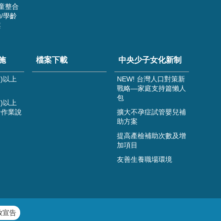
童整合
/學齡
案
施
檔案下載
中央少子女化新制
)以上
NEW! 台灣人口對策新
戰略—家庭支持篇懶人
包
)以上
發作業說
擴大不孕症試管嬰兒補
助方案
提高產檢補助次數及增
加項目
友善生養職場環境
放宣告