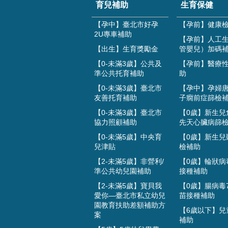
育兒補助
生育保健
【孕中】臺北市好孕
【孕前】健康
2U專車補助
【孕前】人工
【出生】生育獎勵金
管嬰兒）加碼
【0-未滿3歲】公共及
【孕前】醫療
準公共托育補助
助
【0-未滿3歲】臺北市
【孕中】孕婦
友善托育補助
子癇前症篩檢
【0-未滿3歲】臺北市
【0歲】新生兒
協力照顧補助
先天心臟病篩
【0-未滿5歲】中央育
【0歲】新生兒
兒津貼
檢補助
【2-未滿5歲】非營利/
【0歲】輪狀病
準公共幼兒園補助
接種補助
【2-未滿5歲】寶貝我
【0歲】腸病毒
愛你—臺北市私立幼兒
苗接種補助
園教育扶助差額補助方
【6歲以下】兒
案
補助