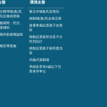
友善
環境友善
主辦理哺(集)乳
臺北市哺集乳室查詢
兒設施或措施
推動哺(集)乳友善店家
服期間：托兒、
捷運車廂設置親子友善
護補助
區
職停薪復職協助
推動設置廁所涉及不分
性別設計
權宣導措施
推動設置親子廁所盥洗
室
共融式遊戲場
孕婦及育有6歲以下兒
童者停車位