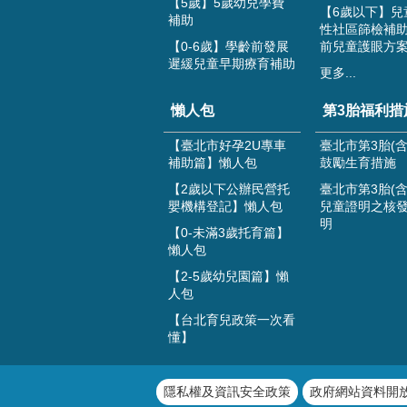
【5歲】5歲幼兒學費
【6歲以下】兒
補助
性社區篩檢補助
【0-6歲】學齡前發展
前兒童護眼方
遲緩兒童早期療育補助
更多...
懶人包
第3胎福利措
【臺北市好孕2U專車
臺北市第3胎(含
補助篇】懶人包
鼓勵生育措施
【2歲以下公辦民營托
臺北市第3胎(含
嬰機構登記】懶人包
兒童證明之核
明
【0-未滿3歲托育篇】
懶人包
【2-5歲幼兒園篇】懶
人包
【台北育兒政策一次看
懂】
隱私權及資訊安全政策
政府網站資料開